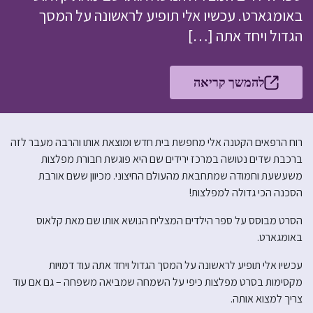
באומגארט. עכשיו אלי תופיע לראשונה על המסך
הגדול ויחד אתה […]
להמשך קריאה
רוח הרפאים הקטנה אלי מחפשת בית חדש ומוצאת אותו והרבה מעבר לזה
ברכבת שדים נטושה במרכז ירידים שם היא פוגשת חבורת מפלצות
משעשעת וחמודה שמתחבאת מהעולם החיצוני. מכיוון ששם אורבת
הסכנה הכי גדולה למפלצות!
הסרט מבוסס על ספר הילדים המצליח הנושא אותו שם מאת קלאוס
באומגארט.
עכשיו אלי תופיע לראשונה על המסך הגדול ויחד אתה עוד דמויות
מקסימות בסרט מפלצות כיפי על השמחה שמביאה משפחה – גם אם עוד
צריך למצוא אותה.