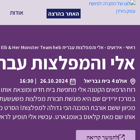
אודות
האתר בהרצה
ראשי
-
אירועים
-
אלי והמפלצות עברית Elli & Her Monster Team heb
אלי והמפלצות עברית  Her Monster Team heb
אולם 4 בית גבריאל
26.10.2024
| 16:30
רוח הרפאים הקטנה אלי מחפשת בית חדש ומוצאת אותו 
במרכז ירידים שם היא פוגשת חבורת מפלצות משעשעת 
מכיוון ששם אורבת הסכנה הכי גדולה למפלצות! הסרט 
אותו שם מאת קלאוס באומגארט. עכשיו אלי תופיע לראש
להמשך קריאה