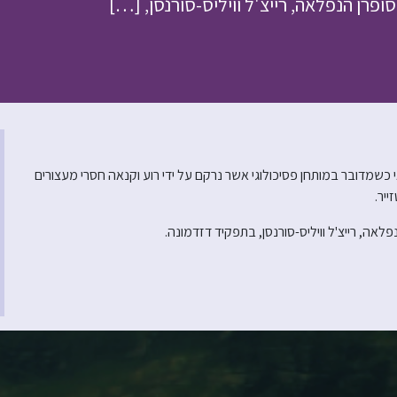
ופרן הנפלאה, רייצ'ל וויליס-סורנסן, […]
י כשמדובר במותחן פסיכולוגי אשר נרקם על ידי רוע וקנאה חסרי מעצורים
ייר.
לאה, רייצ'ל וויליס-סורנסן, בתפקיד דזדמונה.