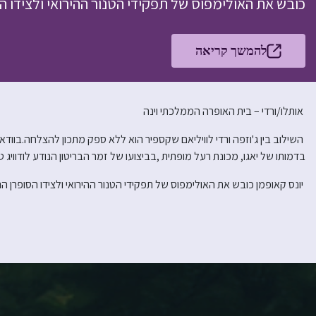
כובש את האולימפוס של תפקידי הטנור ההירואי ולצידו הס
להמשך קריאה
אותלו/ורדי – בית האופרה הממלכתי וינה
השילוב בין ג'וזפה ורדי לוויליאם שקספיר הוא ללא ספק מתכון להצלחה.בוודא
בדמותו של יאגו, מכונת רעל מופתית ,בביצועו של זמר הבריטון הנודע לודוויג טז
יונס קאופמן כובש את האולימפוס של תפקידי הטנור ההירואי ולצידו הסופרן הנפ