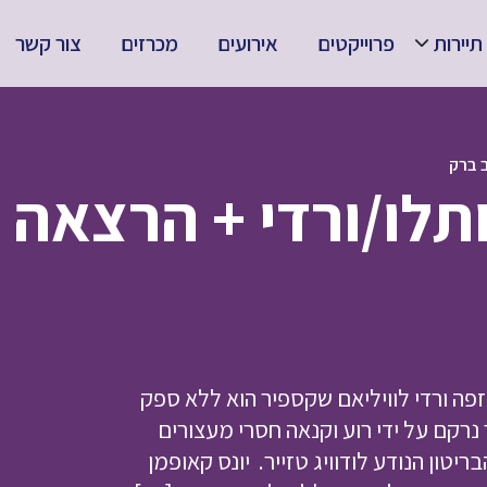
תיירות
פרוייקטים
אירועים
מכרזים
צור קשר
 ברק
תלו/ורדי + הרצאה
זפה ורדי לוויליאם שקספיר הוא ללא ספק
נרקם על ידי רוע וקנאה חסרי מעצורים
יטון הנודע לודוויג טזייר. יונס קאופמן