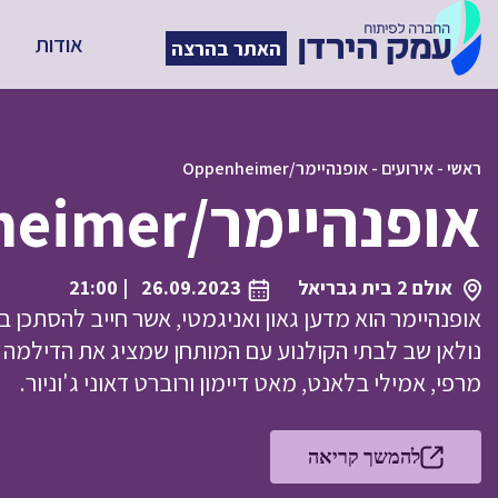
אודות
האתר בהרצה
ראשי
-
אירועים
-
אופנהיימר/Oppenheimer
אופנהיימר/Oppenheimer
אולם 2 בית גבריאל
26.09.2023
| 21:00
אופנהיימר הוא מדען גאון ואניגמטי, אשר חייב להסתכן 
נולאן שב לבתי הקולנוע עם המותחן שמציג את הדילמה 
מרפי, אמילי בלאנט, מאט דיימון ורוברט דאוני ג'וניור.
להמשך קריאה