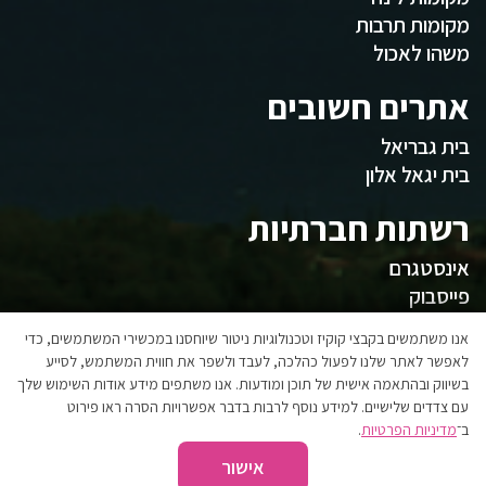
מקומות תרבות
משהו לאכול
אתרים חשובים
בית גבריאל
בית יגאל אלון
רשתות חברתיות
אינסטגרם
פייסבוק
המועצה
אנו משתמשים בקבצי קוקיז וטכנולוגיות ניטור שיוחסנו במכשירי המשתמשים, כדי
לאפשר לאתר שלנו לפעול כהלכה, לעבד ולשפר את חווית המשתמש, לסייע
בשיווק ובהתאמה אישית של תוכן ומודעות. אנו משתפים מידע אודות השימוש שלך
אגפי המועצה
עם צדדים שלישיים. למידע נוסף לרבות בדבר אפשרויות הסרה ראו פירוט
הצהרת נגישות
ב־
מדיניות הפרטיות
.
אישור