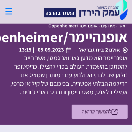
☰
האתר בהרצה
ראשי
-
אירועים
-
אופנהיימר/Oppenheimer
אופנהיימר/Oppenheimer
אולם 2 בית גבריאל
05.09.2023
| 13:15
אופנהיימר הוא מדען גאון ואניגמטי, אשר חייב
להסתכן בהשמדת העולם בכדי להצילו. כריסטופר
נולאן שב לבתי הקולנוע עם המותחן שמציג את
הדילמה הבלתי אפשרית, בכיכובם של קיליאן מרפי,
אמילי בלאנט, מאט דיימון ורוברט דאוני ג'וניור.
להמשך קריאה