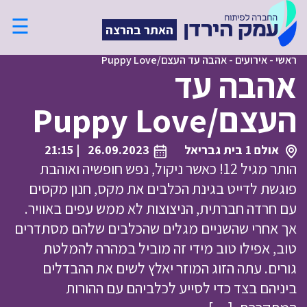
☰
האתר בהרצה
ראשי
-
אירועים
-
אהבה עד העצם/Puppy Love
אהבה עד
העצם/Puppy Love
אולם 1 בית גבריאל
26.09.2023
| 21:15
הותר מגיל 12! כאשר ניקול, נפש חופשיה ואוהבת
פוגשת לדייט בגינת הכלבים את מקס, חנון מקסים
עם חרדה חברתית, הניצוצות לא ממש עפים באוויר.
אך אחרי שהשניים מגלים שהכלבים שלהם מסתדרים
טוב, אפילו טוב מידי זה מוביל במהרה להמלטת
גורים. עתה הזוג המוזר יאלץ לשים את ההבדלים
ביניהם בצד כדי לסייע לכלביהם עם ההורות