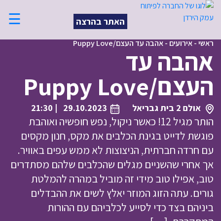
☰
האתר בהרצה
ראשי
-
אירועים
-
אהבה עד העצם/Puppy Love
אהבה עד
העצם/Puppy Love
אולם 2 בית גבריאל
29.10.2023
| 21:30
הותר מגיל 12! כאשר ניקול, נפש חופשיה ואוהבת
פוגשת לדייט בגינת הכלבים את מקס, חנון מקסים
עם חרדה חברתית, הניצוצות לא ממש עפים באוויר.
אך אחרי שהשניים מגלים שהכלבים שלהם מסתדרים
טוב, אפילו טוב מידי זה מוביל במהרה להמלטת
גורים. עתה הזוג המוזר יאלץ לשים את ההבדלים
ביניהם בצד כדי לסייע לכלביהם עם ההורות