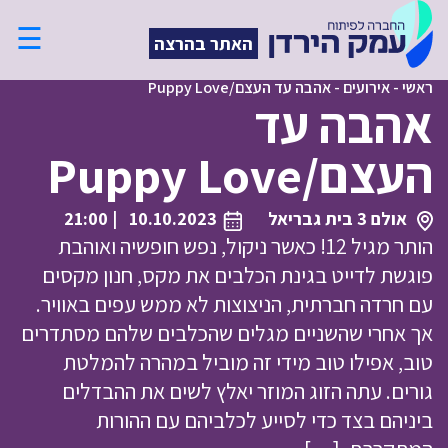
☰
האתר בהרצה
ראשי
-
אירועים
-
אהבה עד העצם/Puppy Love
אהבה עד
העצם/Puppy Love
אולם 3 בית גבריאל
10.10.2023
| 21:00
הותר מגיל 12! כאשר ניקול, נפש חופשיה ואוהבת
פוגשת לדייט בגינת הכלבים את מקס, חנון מקסים
עם חרדה חברתית, הניצוצות לא ממש עפים באוויר.
אך אחרי שהשניים מגלים שהכלבים שלהם מסתדרים
טוב, אפילו טוב מידי זה מוביל במהרה להמלטת
גורים. עתה הזוג המוזר יאלץ לשים את ההבדלים
ביניהם בצד כדי לסייע לכלביהם עם ההורות