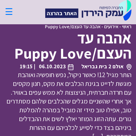
☰
האתר בהרצה
ראשי
-
אירועים
-
אהבה עד העצם/Puppy Love
אהבה עד
העצם/Puppy Love
אולם 2 בית גבריאל
06.10.2023
| 19:15
הותר מגיל 12! כאשר ניקול, נפש חופשיה ואוהבת
פוגשת לדייט בגינת הכלבים את מקס, חנון מקסים
עם חרדה חברתית, הניצוצות לא ממש עפים באוויר.
אך אחרי שהשניים מגלים שהכלבים שלהם מסתדרים
טוב, אפילו טוב מידי זה מוביל במהרה להמלטת
גורים. עתה הזוג המוזר יאלץ לשים את ההבדלים
ביניהם בצד כדי לסייע לכלביהם עם ההורות