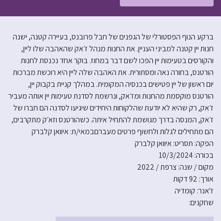
ברקע הנוף הפסטורלי של הגפנים של חבל פרובנס, בעיירה קטנה, ישנה
חנות יין קטנה למביני העניין. את החנות מנהל ז׳אק שהאהבה שלו ליין,
והקורסים בטעימות יין הפכו לשם דבר במחוז. בוקר אחד נכנסת לחנות
הורטנס, בחורה נאה ומסתורית. את האהבה שלה ליין היא רוכשת מברכות
יום ראשון של יין פטישים בכנסיה המקומית. במהלך קניית בקבוק יין,
הורטנס מוקסמת מהחנות ומז׳אק, ונרשמת לסדנת טעימות יין אותה מעביר
ז׳אק, רק שהיא לא יודעת שהלקוחות היחידים שיגיעו לסדנה הם חברו של
ז׳אק, המנסה בדרך מגושמת להתחיל איתה. כשהורטנס וזא׳ק מתקרבים,
הם מתחילים לגלות ולחשוף פרטים מעברםבמאי/ת: איוואן קלברק
הפקה: תסריט: איוואן קלברק
בכורה: 10/3/2024
מקום / שנה: צרפת / 2022
אורך: 92 דקות
ז'אנר: קומדיה
שחקנים: