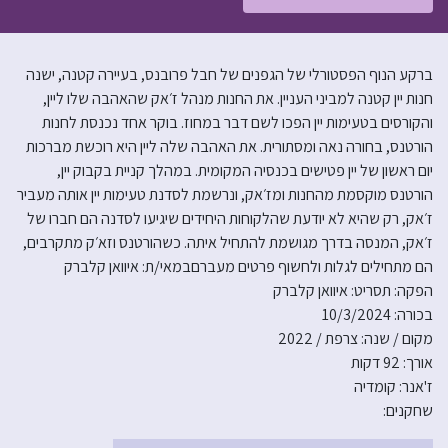
ברקע הנוף הפסטורלי של הגפנים של חבל פרובנס, בעיירה קטנה, ישנה
חנות יין קטנה למביני העניין. את החנות מנהל ז׳אק שהאהבה שלו ליין,
והקורסים בטעימות יין הפכו לשם דבר במחוז. בוקר אחד נכנסת לחנות
הורטנס, בחורה נאה ומסתורית. את האהבה שלה ליין היא רוכשת מברכות
יום ראשון של יין פטישים בכנסיה המקומית. במהלך קניית בקבוק יין,
הורטנס מוקסמת מהחנות ומז׳אק, ונרשמת לסדנת טעימות יין אותה מעביר
ז׳אק, רק שהיא לא יודעת שהלקוחות היחידים שיגיעו לסדנה הם חברו של
ז׳אק, המנסה בדרך מגושמת להתחיל איתה. כשהורטנס וזא׳ק מתקרבים,
הם מתחילים לגלות ולחשוף פרטים מעברםבמאי/ת: איוואן קלברק
הפקה: תסריט: איוואן קלברק
בכורה: 10/3/2024
מקום / שנה: צרפת / 2022
אורך: 92 דקות
ז'אנר: קומדיה
שחקנים: