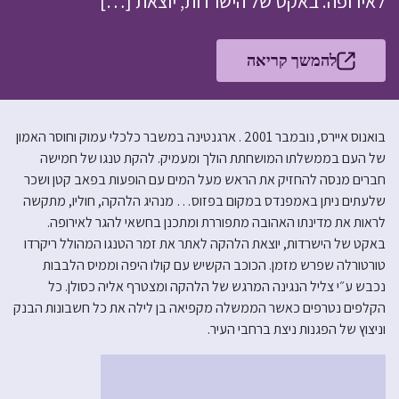
לאירופה. באקט של הישרדות, יוצאת […]
להמשך קריאה
בואנוס איירס, נובמבר 2001 . ארגנטינה במשבר כלכלי עמוק וחוסר האמון
של העם בממשלתו המושחתת הולך ומעמיק. להקת טנגו של חמישה
חברים מנסה להחזיק את הראש מעל המים עם הופעות בפאב קטן ושכר
שלעתים ניתן באמפנדס במקום בפזוס… מנהיג הלהקה, חוליו, מתקשה
לראות את מדינתו האהובה מתפוררת ומתכנן בחשאי להגר לאירופה.
באקט של הישרדות, יוצאת הלהקה לאתר את זמר הטנגו המהולל ריקרדו
טורטורלה שפרש מזמן. הכוכב הקשיש עם קולו היפה וממיס הלבבות
נכבש ע״י צליל הנגינה המרגש של הלהקה ומצטרף אליה כסולן. כל
הקלפים נטרפים כאשר הממשלה מקפיאה בן לילה את כל חשבונות הבנק
וניצוץ של הפגנות ניצת ברחבי העיר.