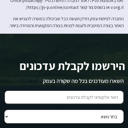
זאת באמצעות פנייה לאתר החברה לפיתוח במייל Office.pituach@j-
v.org.il או בטופס צור קשר https://jv-p.online/contact/
החברה לפיתוח עמק הירדן תעשה ככל שביכולה במטרה להנגיש את
האתר בצורה המיטבית ולענות לפניות בצורה המקצועית והמהירה ביותר.
הירשמו לקבלת עדכונים
השארו מעודכנים בכל מה שקורה בעמק