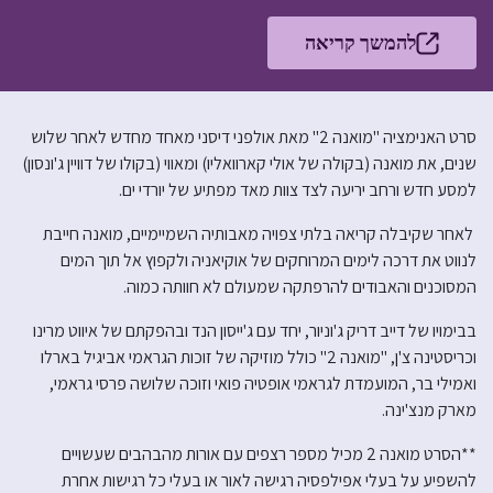
להמשך קריאה
סרט האנימציה "מואנה 2" מאת אולפני דיסני מאחד מחדש לאחר שלוש
שנים, את מואנה (בקולה של אולי קארוואליו) ומאווי (בקולו של דוויין ג'ונסון)
למסע חדש ורחב יריעה לצד צוות מאד מפתיע של יורדי ים.
לאחר שקיבלה קריאה בלתי צפויה מאבותיה השמיימיים, מואנה חייבת
לנווט את דרכה לימים המרוחקים של אוקיאניה ולקפוץ אל תוך המים
המסוכנים והאבודים להרפתקה שמעולם לא חוותה כמוה.
בבימויו של דייב דריק ג'וניור, יחד עם ג'ייסון הנד ובהפקתם של איווט מרינו
וכריסטינה צ'ן, "מואנה 2" כולל מוזיקה של זוכות הגראמי אביגיל בארלו
ואמילי בר, המועמדת לגראמי אופטיה פואי וזוכה שלושה פרסי גראמי,
מארק מנצ'ינה.
**הסרט מואנה 2 מכיל מספר רצפים עם אורות מהבהבים שעשויים
להשפיע על בעלי אפילפסיה רגישה לאור או בעלי כל רגישות אחרת