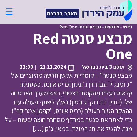
☰
האתר בהרצה
ראשי
-
אירועים
-
מבצע סנטה Red One
מבצע סנטה Red
One
אולם 3 בית גבריאל
21.11.2024
| 22:00
מבצע סנטה" – קומדיית אקשן חדשה מהיוצרים של
"ג'ומנג'י" עם דווין ג'ונסון וכריס אוונס. כשסנטה
קלאוס נעלם מהקוטב הצפוני, ראש מערך האבטחה
שלו (דוויין 'דה רוק' ג'ונסון) נאלץ לשתף פעולה עם
ההאקר הטוב בעולם (כריס אוונס, "קפטן אמריקה")
כדי לאתר את סנטה במרדף מסחרר חוצה יבשות – על
מנת להציל את חג המולד. במאי: ג'ק […]