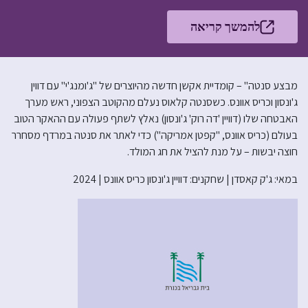
להמשך קריאה
מבצע סנטה" – קומדיית אקשן חדשה מהיוצרים של "ג'ומנג'י" עם דווין
ג'ונסון וכריס אוונס. כשסנטה קלאוס נעלם מהקוטב הצפוני, ראש מערך
האבטחה שלו (דוויין 'דה רוק' ג'ונסון) נאלץ לשתף פעולה עם ההאקר הטוב
בעולם (כריס אוונס, "קפטן אמריקה") כדי לאתר את סנטה במרדף מסחרר
חוצה יבשות – על מנת להציל את חג המולד.
במאי: ג'ק קאסדן | שחקנים: דוויין ג'ונסון כריס אוונס | 2024