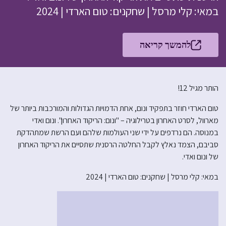
במאי: קלי מרסל | שחקנים: טום הארדי | 2024
להמשך קריאה
הותר מגיל 12!
טום הארדי חוזר בתפקיד ונום, אחת הדמויות הגדולות והמורכבות ביותר של
מארוול, לסרט האחרון בטרילוגיה – "ונום: הריקוד האחרון". ונום ואדי
במנוסה. הם נרדפים על ידי שני העולמות שלהם ועם הרשת שמתהדקת
סביבם, הצמד נאלץ לקבל החלטה הרסנית שתסיים את הריקוד האחרון
של ונום ואדי.
במאי: קלי מרסל | שחקנים: טום הארדי | 2024