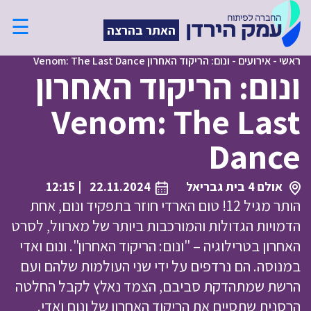
☰
האתר בהרצה
ראשי
-
אירועים
-
ונום: הריקוד האחרון Venom: The Last Dance
ונום: הריקוד האחרון
Venom: The Last
Dance
אולם 4 בית גבריאל
22.11.2024
| 12:15
הותר מגיל 12! טום הארדי חוזר בתפקיד ונום, אחת
הדמויות הגדולות והמורכבות ביותר של מארוול, לסרט
האחרון בטרילוגיה – "ונום: הריקוד האחרון". ונום ואדי
במנוסה. הם נרדפים על ידי שני העולמות שלהם ועם
הרשת שמתהדקת סביבם, הצמד נאלץ לקבל החלטה
הרסנית שתסיים את הריקוד האחרון של ונום ואדי.