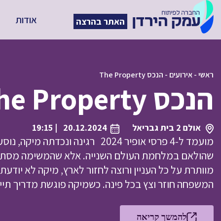
אודות
האתר בהרצה
ראשי
-
אירועים
-
הנכס The Property
הנכס The Property
אולם 2 בית גבריאל
20.12.2024
| 19:15
מועמד ל-4 פרסי אופיר 2024 רגינה ו
שהולאם במלחמת העולם השנייה. אלא שהמשימה מסתבכ
מוותרת על כל העניין ורוצה לחזור לארץ, מיקה לא יודעת
המשפחה חוזר וצץ בכל פינה. כשמיקה פוגשת מדריך תיי
להמשך קריאה