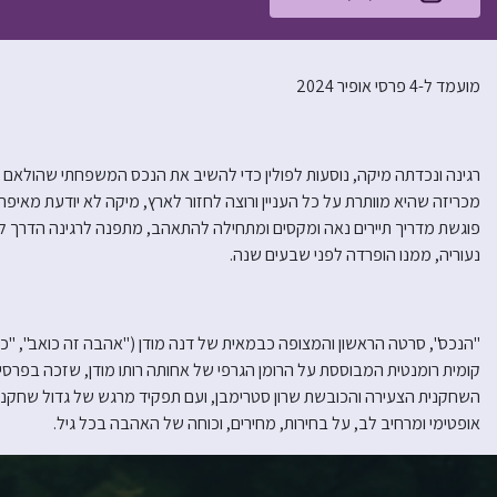
מועמד ל-4 פרסי אופיר 2024
רגינה ונכדתה מיקה, נוסעות לפולין כדי להשיב את הנכס המשפחתי שהולא
מכריזה שהיא מוותרת על כל העניין ורוצה לחזור לארץ, מיקה לא יודעת מאיפ
פוגשת מדריך תיירים נאה ומקסים ומתחילה להתאהב, מתפנה לרגינה הדרך ל
נעוריה, ממנו הופרדה לפני שבעים שנה.
"הנכס", סרטה הראשון והמצופה כבמאית של דנה מודן ("אהבה זה כואב", "ככה
קומית רומנטית המבוססת על הרומן הגרפי של אחותה רותו מודן, שזכה בפרסים
השחקנית הצעירה והכובשת שרון סטרימבן, ועם תפקיד מרגש של גדול שחקני פו
אופטימי ומרחיב לב, על בחירות, מחירים, וכוחה של האהבה בכל גיל.