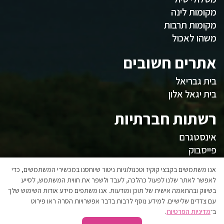
מקומות לינה
מקומות תרבות
משהו לאכול
אתרים חשובים
בית גבריאל
בית יגאל אלון
רשתות חברתיות
אינסטגרם
פייסבוק
המועצה
אנו משתמשים בקבצי קוקיז וטכנולוגיות ניטור שיוחסנו במכשירי המשתמשים, כדי
לאפשר לאתר שלנו לפעול כהלכה, לעבד ולשפר את חווית המשתמש, לסייע
בשיווק ובהתאמה אישית של תוכן ומודעות. אנו משתפים מידע אודות השימוש שלך
אגפי המועצה
עם צדדים שלישיים. למידע נוסף לרבות בדבר אפשרויות הסרה ראו פירוט
הצהרת נגישות
ב־
מדיניות הפרטיות
.