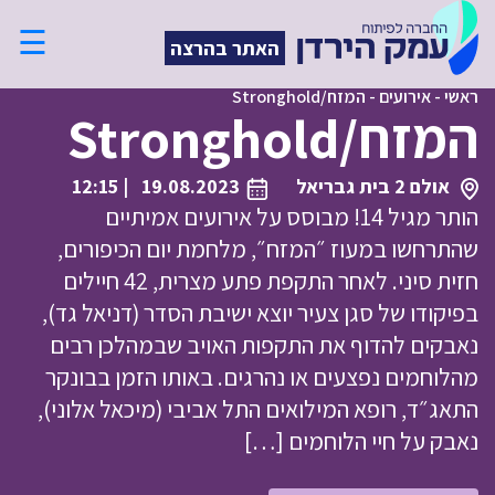
☰
האתר בהרצה
ראשי
-
אירועים
-
המזח/Stronghold
המזח/Stronghold
אולם 2 בית גבריאל
19.08.2023
| 12:15
הותר מגיל 14! מבוסס על אירועים אמיתיים
שהתרחשו במעוז ״המזח״, מלחמת יום הכיפורים,
חזית סיני. לאחר התקפת פתע מצרית, 42 חיילים
בפיקודו של סגן צעיר יוצא ישיבת הסדר (דניאל גד),
נאבקים להדוף את התקפות האויב שבמהלכן רבים
מהלוחמים נפצעים או נהרגים. באותו הזמן בבונקר
התאג״ד, רופא המילואים התל אביבי (מיכאל אלוני),
נאבק על חיי הלוחמים […]