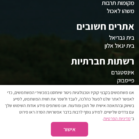
מקומות תרבות
משהו לאכול
אתרים חשובים
בית גבריאל
בית יגאל אלון
רשתות חברתיות
אינסטגרם
פייסבוק
המועצה
אנו משתמשים בקבצי קוקיז וטכנולוגיות ניטור שיוחסנו במכשירי המשתמשים, כדי
לאפשר לאתר שלנו לפעול כהלכה, לעבד ולשפר את חווית המשתמש, לסייע
בשיווק ובהתאמה אישית של תוכן ומודעות. אנו משתפים מידע אודות השימוש שלך
אגפי המועצה
עם צדדים שלישיים. למידע נוסף לרבות בדבר אפשרויות הסרה ראו פירוט
הצהרת נגישות
ב־
מדיניות הפרטיות
.
אישור