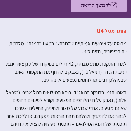
להמשך קריאה
הותר מגיל 14!
מבוסס על אירועים אמיתיים שהתרחשו במעוז ״המזח״, מלחמת
יום הכיפורים, חזית סיני.
לאחר התקפת פתע מצרית, 42 חיילים בפיקודו של סגן צעיר יוצא
ישיבת הסדר (דניאל גד), נאבקים להדוף את התקפות האויב
שבמהלכן רבים מהלוחמים נפצעים או נהרגים.
באותו הזמן בבונקר התאג״ד, רופא המילואים התל אביבי (מיכאל
אלוני), נאבק על חיי הלוחמים הפצועים וקורא לפינויים דחופים
שאינם מגיעים. אחרי שבוע של מצור ולחימה, החיילים יצטרכו
לבחור אם להמשיך ולהלחם תחת הוראות מפקדם, או ללכת אחר
תוכניתו של רופא המילואים – תוכנית שעשויה להציל את חייהם.