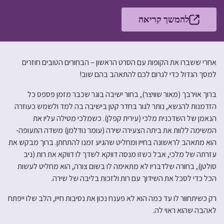
להמשך קריאה
אחרי ששברו את הקופות עם הסרט הראשון – הבחורים הטובים חוזרים
למסך הגדול כדי לגרום לכם להתאהב בהם שוב!
ברוך אוירבך (מאור שוויצר), בחור ישיבה בוגר שכבר מזמן פספס כל
הזדמנות להנשא, נותר לגור בחדר קטן בישיבה בה למד ולשמש כעוזרה
הנאמן של השדכנית מלכי (עירית קפלן). כשמלכי מטילה עליו את
המשימה ללוות את ביתה הצעירה שירה (עומר נודלמן) משדה התעופה-
הוא מתאהב לראשונה בחייו ומחליט שהגיע זמנו להתחתן. ברוך מבקש את
עזרתה של מלכי, אבל כשזו מנסה דווקא לשדך לו דווקא את רות (ניב
סולטן), בחורה שלדבריו לא מתאימה לו בשום צורה, הוא מחליט לעשות
הכל כדי לסכל את השידוך עם רות ולזכות בליבה של שירה.
רק כשיתחוור לו עד כמה הוא לא פענח נכון את נסיבות חייו, הלב שלו ייפתח
לאהבה שהוא ראוי לה.